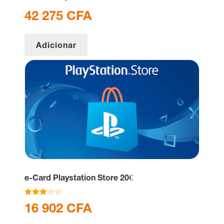
42 275
CFA
Adicionar
e-Card Playstation Store 20€
Avaliaç
16 902
CFA
ão
3.00