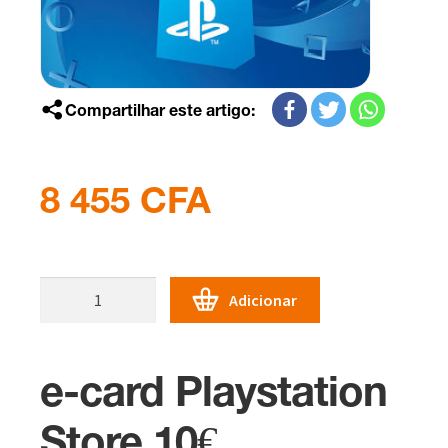
Compartilhar este artigo:
8 455
CFA
Quantidade
Adicionar
de
e-
Card
e-card Playstation
Playstation
Store
Store 10€
10€