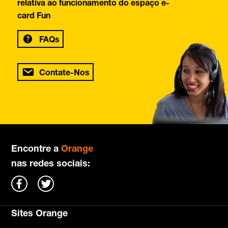
relativa ao funcionamento do espaço e-
card Fun
FAQs
Contate-Nos
Encontre a
Orange
nas redes sociais:
Sites Orange