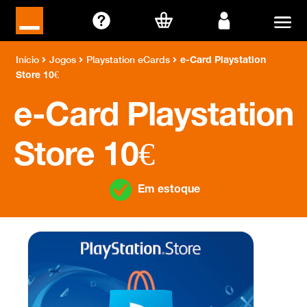
Ir
Saltar
para
para
a
o
e-Card Playstation
Início
Jogos
Playstation eCards
navegação
conteúdo
Store 10€
e-Card Playstation
Store 10€
Em estoque